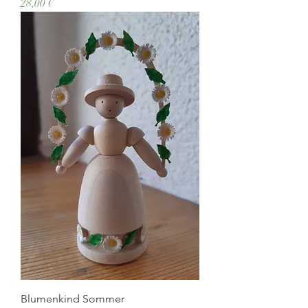
Preis
28,00 €
Blumenkind Sommer