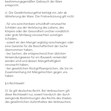
bestimmungsgemäßen Gebrauch der Ware
entspricht.
c) Die Gewährleistungsfrist beträgt ein Jahr ab
Ablieferung der Ware. Die Fristverkürzung gilt nicht:
- für uns zurechenbare schuldhaft verursachte
Schäden aus der Verletzung des Lebens, des
Körpers oder der Gesundheit und bei vorsätzlich
oder grob fahrlässig verursachten sonstigen
Schäden;
- soweit wir den Mangel arglistig verschwiegen oder
eine Garantie für die Beschaffenheit der Sache
übernommen haben;
- bei Sachen, die entsprechend ihrer üblichen
Verwendungsweise für ein Bauwerk verwendet
worden sind und dessen Mangelhaftigkeit
verursacht haben;
- bei gesetzlichen Rückgriffsansprüchen, die Sie im
Zusammenhang mit Mängelrechten gegen uns
haben.
§ 6 Rechtswahl
(1) Es gilt deutsches Recht. Bei Verbrauchern gilt
diese Rechtswahl nur, soweit hierdurch der durch
zwingende Bestimmungen des Rechts des Staates
des gewöhnlichen Aufenthaltes des Verbrauchers
gewährte Schutz nicht entzogen wird
(Günstigkeitsprinzip).