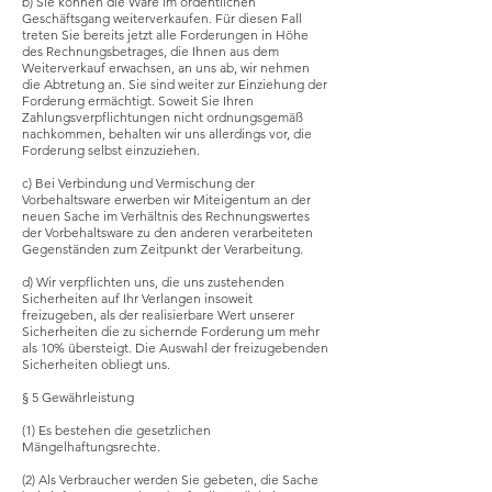
b) Sie können die Ware im ordentlichen
Geschäftsgang weiterverkaufen. Für diesen Fall
treten Sie bereits jetzt alle Forderungen in Höhe
des Rechnungsbetrages, die Ihnen aus dem
Weiterverkauf erwachsen, an uns ab, wir nehmen
die Abtretung an. Sie sind weiter zur Einziehung der
Forderung ermächtigt. Soweit Sie Ihren
Zahlungsverpflichtungen nicht ordnungsgemäß
nachkommen, behalten wir uns allerdings vor, die
Forderung selbst einzuziehen.
c) Bei Verbindung und Vermischung der
Vorbehaltsware erwerben wir Miteigentum an der
neuen Sache im Verhältnis des Rechnungswertes
der Vorbehaltsware zu den anderen verarbeiteten
Gegenständen zum Zeitpunkt der Verarbeitung.
d) Wir verpflichten uns, die uns zustehenden
Sicherheiten auf Ihr Verlangen insoweit
freizugeben, als der realisierbare Wert unserer
Sicherheiten die zu sichernde Forderung um mehr
als 10% übersteigt. Die Auswahl der freizugebenden
Sicherheiten obliegt uns.
§ 5 Gewährleistung
(1) Es bestehen die gesetzlichen
Mängelhaftungsrechte.
(2) Als Verbraucher werden Sie gebeten, die Sache