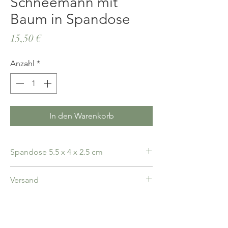
Schneemann mit
Baum in Spandose
Preis
15,50 €
Anzahl
*
In den Warenkorb
Spandose 5.5 x 4 x 2.5 cm
Versand
deutschlandweit 5,00€ pauschal, ab 100,00€
Bestellwert portofrei, Bezahlung nach
Erhalt, Rechnung liegt bei
AGB`s