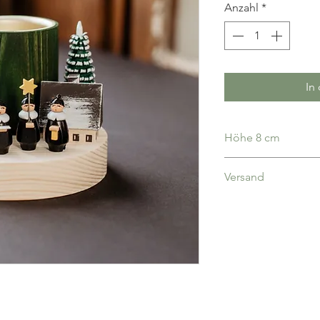
Anzahl
*
In
Höhe 8 cm
Versand
deutschlandweit 5,00
Bestellwert portofre
liegt bei