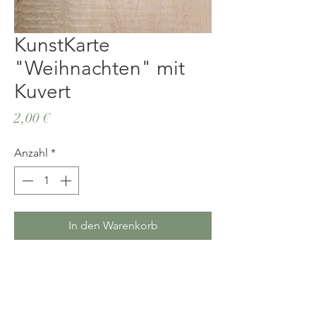
KunstKarte
"Weihnachten" mit
Kuvert
Preis
2,00 €
Anzahl
*
In den Warenkorb
AGB`s
Versand, Bezahlung &