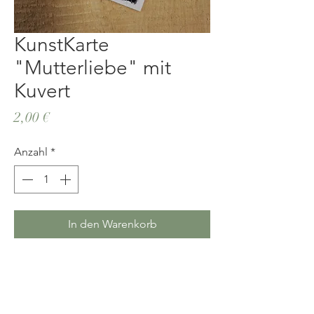
KunstKarte
"Mutterliebe" mit
Kuvert
Preis
2,00 €
Anzahl
*
In den Warenkorb
AGB`s
Versand, Bezahlung &