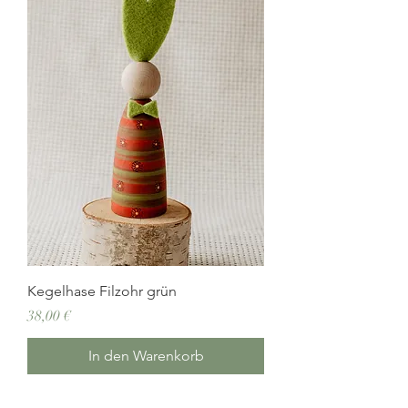
Kegelhase Filzohr grün
Preis
38,00 €
In den Warenkorb