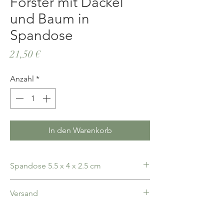
Förster mit Dackel
und Baum in
Spandose
Preis
21,50 €
Anzahl
*
In den Warenkorb
Spandose 5.5 x 4 x 2.5 cm
Versand
deutschlandweit 5,00€ pauschal, ab 100,00€
Bestellwert portofrei, Bezahlung nach