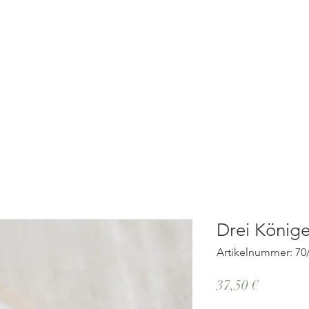
ST
Über Uns
Werkstatt
Drei König
Artikelnummer: 70
Preis
37,50 €