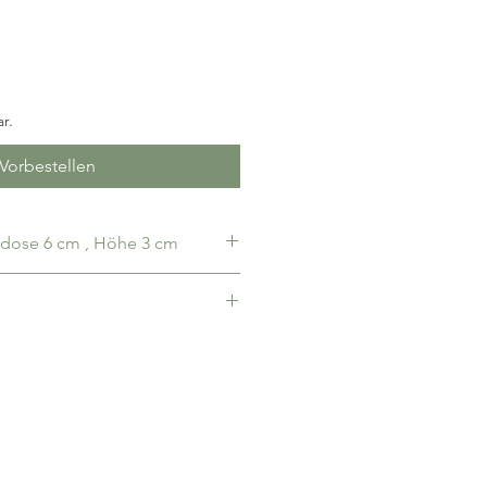
r.
Vorbestellen
Durchmesser Spandose 6 cm , Höhe 3 cm
€ pauschal, ab 100,00€ Bestellwert
 nach Erhalt, Rechnung liegt bei